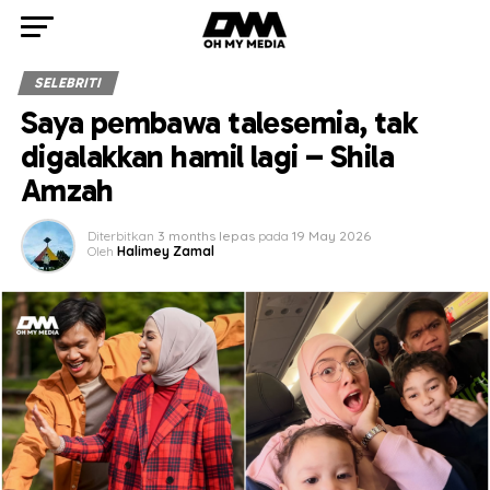
SELEBRITI
Saya pembawa talesemia, tak
digalakkan hamil lagi – Shila
Amzah
Diterbitkan
3 months lepas
pada
19 May 2026
Oleh
Halimey Zamal