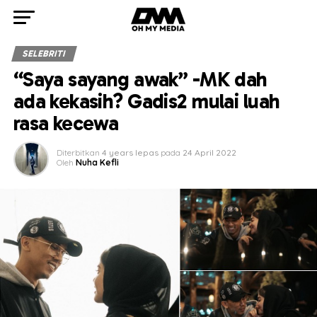
SELEBRITI
“Saya sayang awak” -MK dah
ada kekasih? Gadis2 mulai luah
rasa kecewa
Diterbitkan
4 years lepas
pada
24 April 2022
Oleh
Nuha Kefli