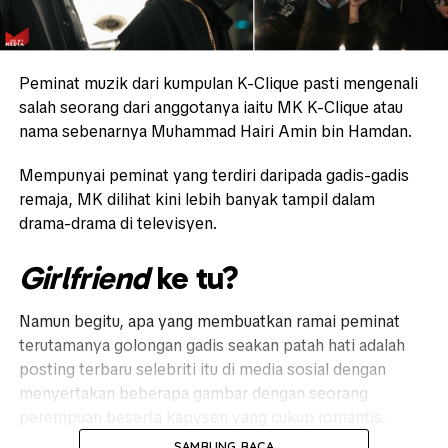
Peminat muzik dari kumpulan K-Clique pasti mengenali
salah seorang dari anggotanya iaitu MK K-Clique atau
nama sebenarnya Muhammad Hairi Amin bin Hamdan.
Mempunyai peminat yang terdiri daripada gadis-gadis
remaja, MK dilihat kini lebih banyak tampil dalam
drama-drama di televisyen.
Girlfriend
ke tu?
Namun begitu, apa yang membuatkan ramai peminat
terutamanya golongan gadis seakan patah hati adalah
posting terbaru selebriti itu di media sosial dengan
menyertakan beberapa gambar dengan seorang
perempuan beserta kapysen yang cukup romantis.
SAMBUNG BACA