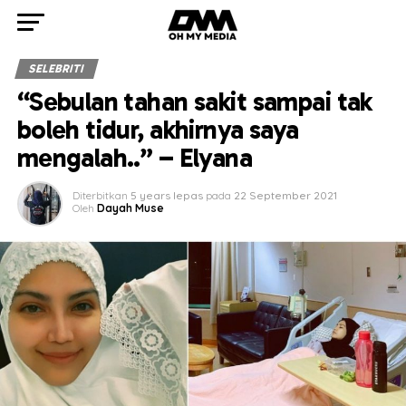
SELEBRITI
“Sebulan tahan sakit sampai tak
boleh tidur, akhirnya saya
mengalah..” – Elyana
Diterbitkan
5 years lepas
pada
22 September 2021
Oleh
Dayah Muse