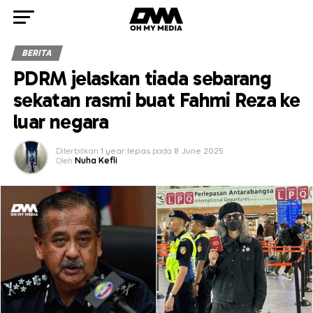
BERITA
PDRM jelaskan tiada sebarang
sekatan rasmi buat Fahmi Reza ke
luar negara
Diterbitkan
1 year lepas
pada
8 June 2025
Oleh
Nuha Kefli