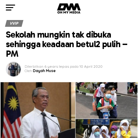
VVIP
Sekolah mungkin tak dibuka
sehingga keadaan betul2 pulih –
PM
Diterbitkan
6 years lepas
pada
10 April 2020
Oleh
Dayah Muse