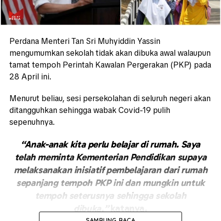
Perdana Menteri Tan Sri Muhyiddin Yassin
mengumumkan sekolah tidak akan dibuka awal walaupun
tamat tempoh Perintah Kawalan Pergerakan (PKP) pada
28 April ini.
Menurut beliau, sesi persekolahan di seluruh negeri akan
ditangguhkan sehingga wabak Covid-19 pulih
sepenuhnya.
“Anak-anak kita perlu belajar di rumah. Saya
telah meminta Kementerian Pendidikan supaya
melaksanakan inisiatif pembelajaran dari rumah
sepanjang tempoh PKP ini dan mungkin untuk
tempoh seterusnya sehingga sekolah
dibuka,”
katanya.
SAMBUNG BACA