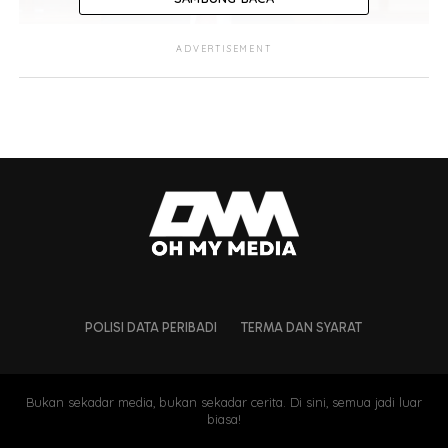
ADVERTISEMENT
Mah berkata terdapat cadangan sesi persekolahan perlu
ditunda hingga Jun
selain hanya membenarkan calon Sijil
Pelajaran Malaysia (SPM) dan Sijil Tinggi Persekolahan
Malaysia (STPM) hadir ke sekolah.
POLISI DATA PERIBADI
TERMA DAN SYARAT
Bukan sekadar media, bukan sekadar cerita. Di sini, semua jadi luar
biasa!