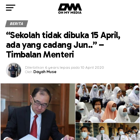
BERITA
“Sekolah tidak dibuka 15 April,
ada yang cadang Jun..” –
Timbalan Menteri
Diterbitkan
6 years lepas
pada
10 April 2020
Oleh
Dayah Muse