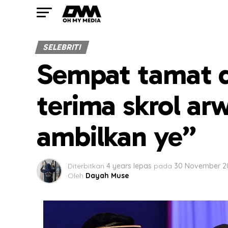
SELEBRITI
Sempat tamat di
terima skrol a
ambilkan ye”
Diterbitkan
4 years lepas
pada
30 November 2
Oleh
Dayah Muse