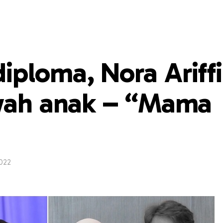
ploma, Nora Ariff
rwah anak – “Mama
022