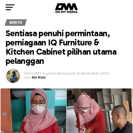
BERITA
Sentiasa penuhi permintaan,
perniagaan IQ Furniture &
Kitchen Cabinet pilihan utama
pelanggan
Diterbitkan
4 years lepas
pada
16 November 2022
Oleh
Ain Koin