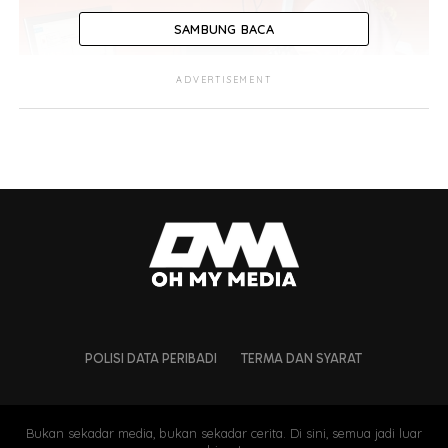
SAMBUNG BACA
ADVERTISEMENT
Menurut Eksekutif Pemasarannya, Hazizan Kamarudin,
43 tahun, walaupun kabinet dapur menjadi fokus utama
tetapi dia tidak menolak jika permintaan pelanggan
POLISI DATA PERIBADI
TERMA DAN SYARAT
membabitkan produk lain seperti almari baju, kabinet
dinding untuk televisyen, rak kasut, ‘island’, pembahagi
ruang (divider), meja pejabat, kabinet buku dan
Bukan sekadar media, bukan sekadar cerita. Di sini, semua jadi luar
sebagainya.