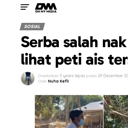
SOSIAL
Serba salah nak
lihat peti ais t
Diterbitkan
5 years lepas
pada
29 December 2
Oleh
Nuha Kefli