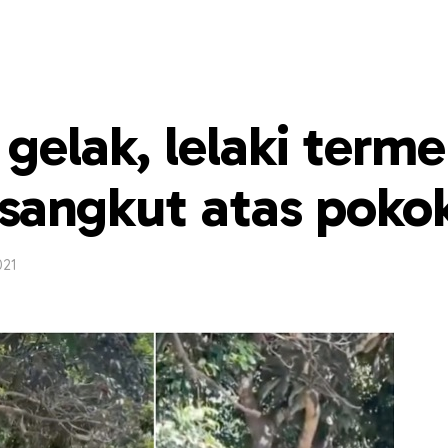
 gelak, lelaki term
ersangkut atas poko
021