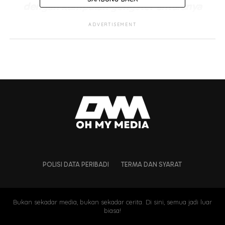
dengan kumpulan gengster antaranya
‘Ayahanda’, sampai boleh ugut orang minta
ADVERTISEMENT
duit. Gengsterisme ini saya hendak ‘sapu’
semuanya.”
Abdul Hamid berkata, pihaknya tidak akan memberi
ruang dan akan memerangi isu gengsterisme ini secara
habis-habisan.
Tegasnya, beliau tidak akan bertoleransi terhadap
gengsterisme di negara ini, dan akan menahan sesiapa
sahaja tanpa mengira bangsa, jika terlibat dalam perkara
berkenaan.
POLISI DATA PERIBADI
TERMA DAN SYARAT
Dalam perkembangan lain, Abdul Hamid telah
mengarahkan Jabatan Siasatan dan Penguatkuasaan
Trafik (JSPT) Bukit Aman, untuk melaksanakan operasi
Bukan sekadar media, bukan sekadar cerita. Di sini, semua jadi luar
biasa!
secara menyeluruh membanteras lumba haram di negara
ini.