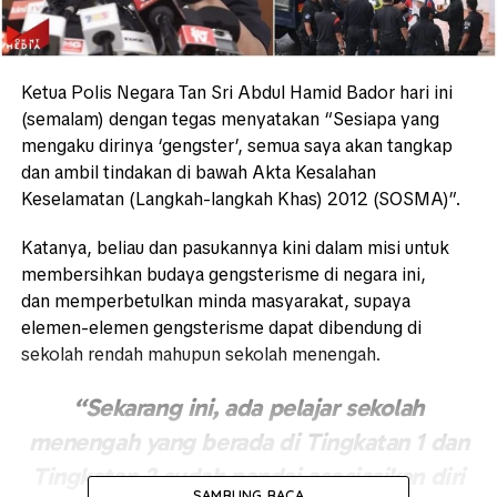
Ketua Polis Negara Tan Sri Abdul Hamid Bador hari ini
(semalam) dengan tegas menyatakan “Sesiapa yang
mengaku dirinya ‘gengster’, semua saya akan tangkap
dan ambil tindakan di bawah Akta Kesalahan
Keselamatan (Langkah-langkah Khas) 2012 (SOSMA)”.
Katanya, beliau dan pasukannya kini dalam misi untuk
membersihkan budaya gengsterisme di negara ini,
dan memperbetulkan minda masyarakat, supaya
elemen-elemen gengsterisme dapat dibendung di
sekolah rendah mahupun sekolah menengah.
“Sekarang ini, ada pelajar sekolah
menengah yang berada di Tingkatan 1 dan
Tingkatan 2 sudah pandai asosiasikan diri
SAMBUNG BACA