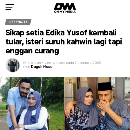
SELEBRITI
Sikap setia Edika Yusof kembali
tular, isteri suruh kahwin lagi tapi
enggan curang
Diterbitkan
4 years lepas
pada
7 January 2023
Oleh
Dayah Muse