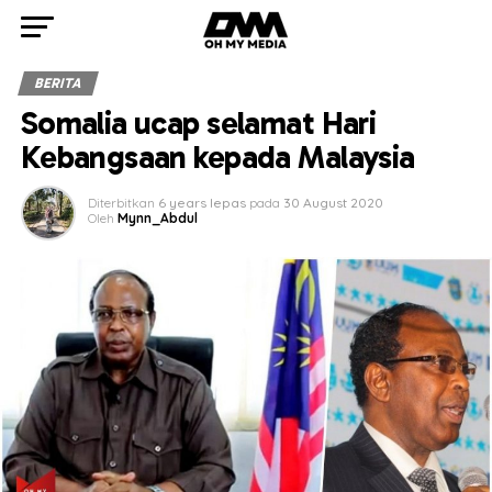
BERITA
Somalia ucap selamat Hari
Kebangsaan kepada Malaysia
Diterbitkan
6 years lepas
pada
30 August 2020
Oleh
Mynn_Abdul