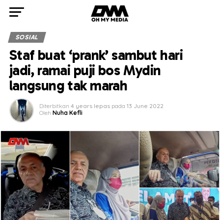
SOSIAL
Staf buat ‘prank’ sambut hari
jadi, ramai puji bos Mydin
langsung tak marah
Diterbitkan
4 years lepas
pada
13 June 2022
Oleh
Nuha Kefli