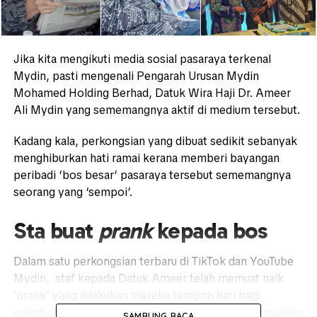
Jika kita mengikuti media sosial pasaraya terkenal
Mydin, pasti mengenali Pengarah Urusan Mydin
Mohamed Holding Berhad, Datuk Wira Haji Dr. Ameer
Ali Mydin yang sememangnya aktif di medium tersebut.
Kadang kala, perkongsian yang dibuat sedikit sebanyak
menghiburkan hati ramai kerana memberi bayangan
peribadi ‘bos besar’ pasaraya tersebut sememangnya
seorang yang ‘sempoi’.
Sta buat
prank
kepada bos
Dalam satu perkongsian terbaru di TikTok dan YouTube
Mydin, staf kepada Datuk Ameer telah memuat naik
‘prank’ yang dilakukan mereka tempoh hari bagi
memberi kejutan sempena ulang tahun kelahiran majikan
SAMBUNG BACA