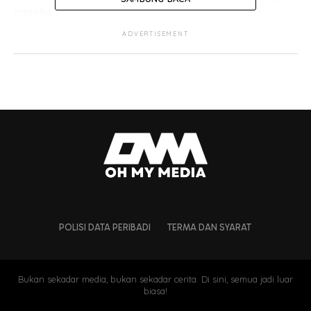
mereka.
ADVERTISEMENT
@mydinmalaysia
Staff MYDIN buat prank
sempena Birthday Datuk
Ameer! Jom tengok full
video di Youtube MYDIN
TV!
#AmeerMydin
#BirthdayPrank
POLISI DATA PERIBADI
TERMA DAN SYARAT
♬ original sound - Mydin Malaysia - Mydin Malaysia
Bukan sekadar media, bukan sekadar cerita. Di sini, semua jadi luar
biasa!