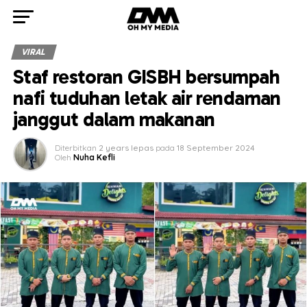
VIRAL
Staf restoran GISBH bersumpah
nafi tuduhan letak air rendaman
janggut dalam makanan
Diterbitkan
2 years lepas
pada
18 September 2024
Oleh
Nuha Kefli