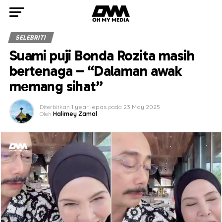
SELEBRITI
Suami puji Bonda Rozita masih
bertenaga – “Dalaman awak
memang sihat”
Diterbitkan
1 year lepas
pada
23 May 2025
Oleh
Halimey Zamal