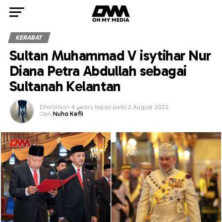
KERABAT
Sultan Muhammad V isytihar Nur
Diana Petra Abdullah sebagai
Sultanah Kelantan
Diterbitkan
4 years lepas
pada
2 August 2022
Oleh
Nuha Kefli