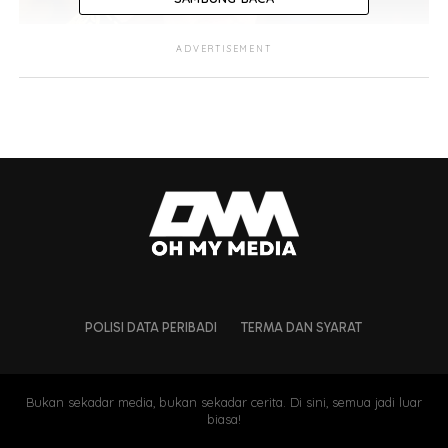
ADVERTISEMENT
Merujuk kepada laporan dari Bernama, Ahmad ketika
membacakan teks itu berkata, pengisytiharan dilakukan
menurut Fasal (1) Perkara 43 Undang-Undang
Perlembagaan Tubuh Kerajaan Kelantan (Bahagian Yang
Kedua).
POLISI DATA PERIBADI
TERMA DAN SYARAT
Sultan dan Yang dipertuan bagi negeri Kelantan sudah
mengadakan pangkat kemuliaan Duli Yang Maha Mulia
Sultanah Kelantan dan Yang Teramat Mulia Che Puan
Bukan sekadar media, bukan sekadar cerita. Di sini, semua jadi luar
Mahkota Kelantan.
biasa!