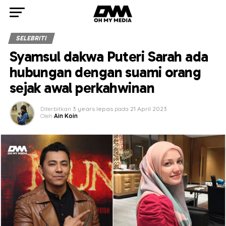
SELEBRITI
Syamsul dakwa Puteri Sarah ada
hubungan dengan suami orang
sejak awal perkahwinan
Diterbitkan
3 years lepas
pada
21 April 2023
Oleh
Ain Koin