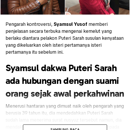
Pengarah kontroversi,
Syamsul Yusof
memberi
penjelasan secara terbuka mengenai kemelut yang
berlaku diantara pelakon Puteri Sarah susulan kenyataan
yang dikeluarkan oleh isteri pertamanya isteri
pertamanya itu sebelum ini.
Syamsul dakwa Puteri Sarah
ada hubungan dengan suami
orang sejak awal perkahwinan
Menerusi hantaran yang dimuat naik oleh pengarah yang
berusia 39 tahun itu, dia mendedahkan Puteri Sarah
sudah lama menerima surat nusyuz tersebut namun, dia
mendakwa aktres terbabit takut untuk berikan kepada
SAMBUNG BACA