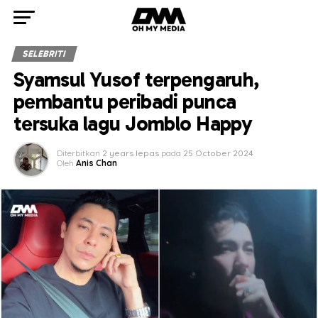
SELEBRITI
Syamsul Yusof terpengaruh,
pembantu peribadi punca
tersuka lagu Jomblo Happy
Diterbitkan
2 years lepas
pada
25 October 2024
Oleh
Anis Chan