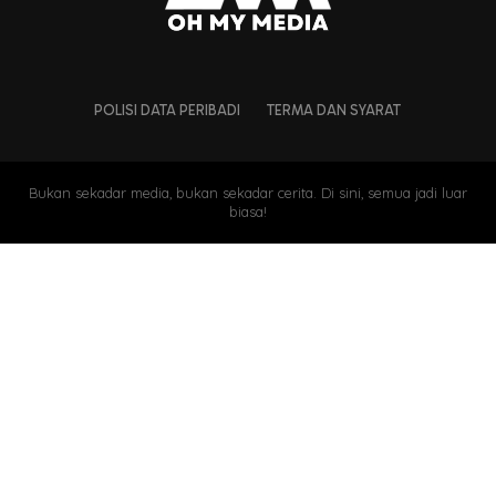
POLISI DATA PERIBADI
TERMA DAN SYARAT
Bukan sekadar media, bukan sekadar cerita. Di sini, semua jadi luar
biasa!