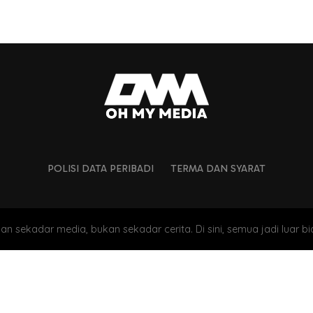
POLISI DATA PERIBADI
TERMA DAN SYARAT
an sekadar media, bukan sekadar cerita. Di sini, semua jadi luar bi