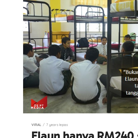
VIRAL
7 years lepas
Elaun hanya RM240 