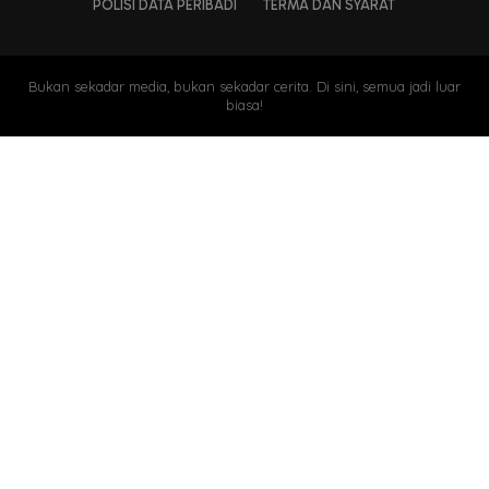
POLISI DATA PERIBADI
TERMA DAN SYARAT
Bukan sekadar media, bukan sekadar cerita. Di sini, semua jadi luar
biasa!