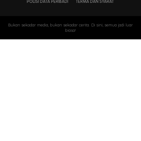
POLISI DATA PERIBADI
TERMA DAN SYARAT
Bukan sekadar media, bukan sekadar cerita. Di sini, semua jadi luar
biasa!