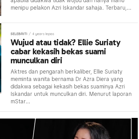
apabila didakwa tidak wujud dan hanya mahu
menipu pelakon Azri Iskandar sahaja. Terbaru,...
SELEBRITI
4 years lepas
Wujud atau tidak? Ellie Suriaty
cabar kekasih bekas suami
munculkan diri
Aktres dan pengarah berkaliber, Ellie Suriaty
meminta wanita bernama Dr Azra Diera yang
didakwa sebagai kekasih bekas suaminya Azri
Iskandar untuk munculkan diri. Menurut laporan
mStar...