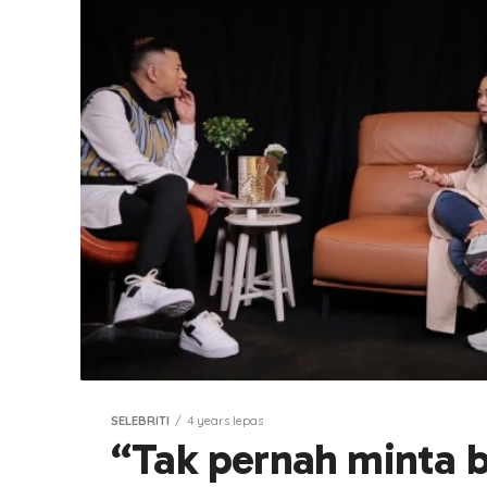
SELEBRITI
4 years lepas
“Tak pernah minta b