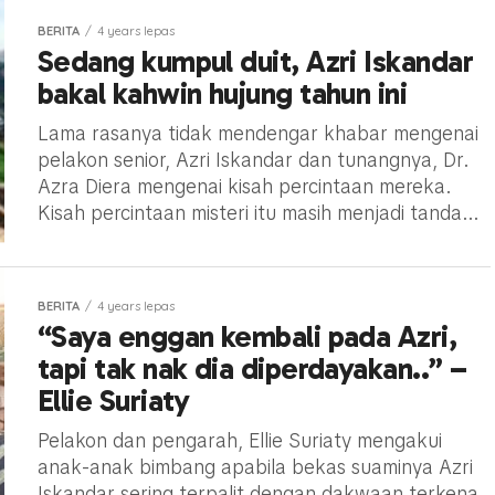
BERITA
4 years lepas
Sedang kumpul duit, Azri Iskandar
bakal kahwin hujung tahun ini
Lama rasanya tidak mendengar khabar mengenai
pelakon senior, Azri Iskandar dan tunangnya, Dr.
Azra Diera mengenai kisah percintaan mereka.
Kisah percintaan misteri itu masih menjadi tanda...
BERITA
4 years lepas
“Saya enggan kembali pada Azri,
tapi tak nak dia diperdayakan..” –
Ellie Suriaty
Pelakon dan pengarah, Ellie Suriaty mengakui
anak-anak bimbang apabila bekas suaminya Azri
Iskandar sering terpalit dengan dakwaan terkena