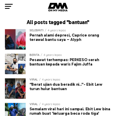
All posts tagged "bantuan"
SELEBRITI
4 years lepas
Pernah alami depresi, Caprice orang
terawal bantu saya – Alyph
BERITA
4 years lepas
Pesawat terhempas: PERKESO serah
bantuan kepada waris Fajim Juffa
VIRAL
4 years lepas
“Berat ujian dua beradik ni..”- Ebit Lew
turun hulur bantuan
VIRAL
4 years lepas
Semalam viral hari ini sampai. Ebit Lew bina
rumah buat ‘keluarga beca roda tiga’