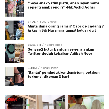
“Saya anak yatim piatu, abah layan sama
seperti anak sendiri” -Nik Mohd Adhar
VIRAL
4 years lepas
Minta dana orang ramai? Caprice cadang 7
kekasih Siti Nuramira tampil keluar duit
SELEBRITI
4 years lepas
Senyap2 hulur bantuan segera, rakan
Twitter dedah kebaikan Adibah Noor
BERITA
4 years lepas
‘Bantai’ penduduk kondominium, pelakon
terkenal direman 3 hari