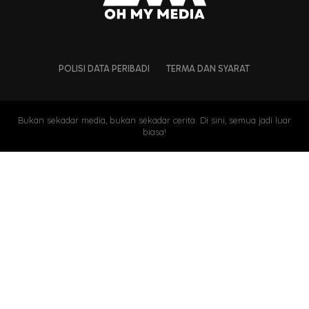
POLISI DATA PERIBADI
TERMA DAN SYARAT
Bukan sekadar media, bukan sekadar cerita. Di sini, semua jadi luar
biasa!