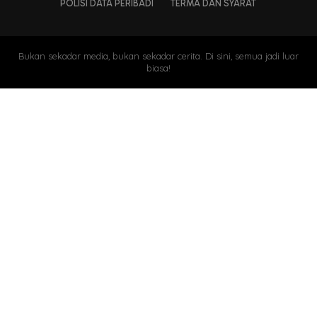
POLISI DATA PERIBADI
TERMA DAN SYARAT
Bukan sekadar media, bukan sekadar cerita. Di sini, semua jadi luar
biasa!