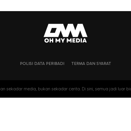
POLISI DATA PERIBADI
TERMA DAN SYARAT
an sekadar media, bukan sekadar cerita. Di sini, semua jadi luar bi