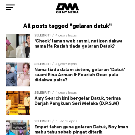
All posts tagged "gelaran datuk"
SELEBRITI
4 years lepas
‘Check’ laman web rasmi, netizen dakwa
nama Ifa Raziah tiada gelaran Datuk?
SELEBRITI
4 years lepas
Nama tiada dalam sistem, gelaran ‘Datuk’
suami Eina Azman & Fouziah Gous pula
didakwa palsu?
SELEBRITI
4 years lepas
Amy Search kini bergelar Datuk, terima
Darjah Pangkuan Seri Melaka (D.P.S.M)
SELEBRITI
5 years lepas
Empat tahun guna gelaran Datuk, Boy Iman
mahu tahu sebab pingat ditarik