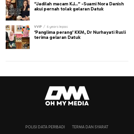
“Jadilah macam KJ…” -Suami Nora Danish
akui pernah tolak gelaran Datuk
VVIP
6 years lepas
‘Panglima perang’ KKM, Dr Nurhayati Rusli
terima gelaran Datuk
POLISI DATA PERIBADI
TERMA DAN SYARAT