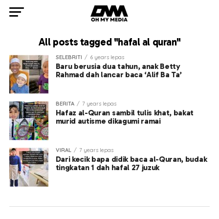
All posts tagged "hafal al quran"
SELEBRITI
6 years lepas
Baru berusia dua tahun, anak Betty
Rahmad dah lancar baca ‘Alif Ba Ta’
BERITA
7 years lepas
Hafaz al-Quran sambil tulis khat, bakat
murid autisme dikagumi ramai
VIRAL
7 years lepas
Dari kecik bapa didik baca al-Quran, budak
tingkatan 1 dah hafal 27 juzuk