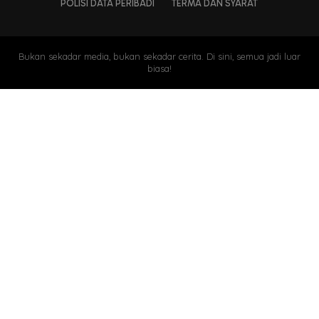
POLISI DATA PERIBADI
TERMA DAN SYARAT
Bukan sekadar media, bukan sekadar cerita. Di sini, semua jadi luar
biasa!