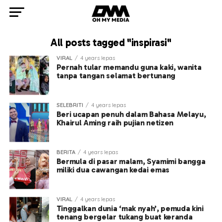
All posts tagged "inspirasi"
VIRAL
4 years lepas
Pernah tular memandu guna kaki, wanita
tanpa tangan selamat bertunang
SELEBRITI
4 years lepas
Beri ucapan penuh dalam Bahasa Melayu,
Khairul Aming raih pujian netizen
BERITA
4 years lepas
Bermula di pasar malam, Syamimi bangga
miliki dua cawangan kedai emas
VIRAL
4 years lepas
Tinggalkan dunia ‘mak nyah’, pemuda kini
tenang bergelar tukang buat keranda