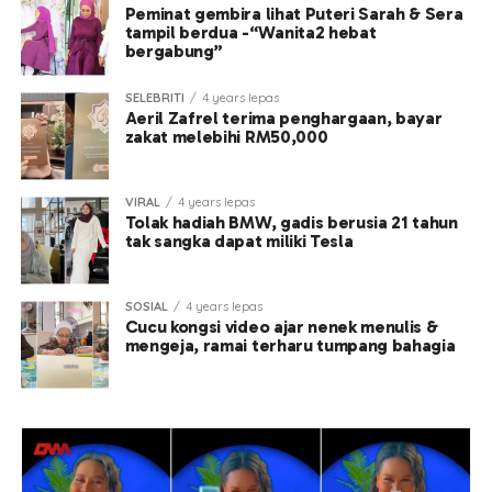
Peminat gembira lihat Puteri Sarah & Sera
tampil berdua -“Wanita2 hebat
bergabung”
SELEBRITI
4 years lepas
Aeril Zafrel terima penghargaan, bayar
zakat melebihi RM50,000
VIRAL
4 years lepas
Tolak hadiah BMW, gadis berusia 21 tahun
tak sangka dapat miliki Tesla
SOSIAL
4 years lepas
Cucu kongsi video ajar nenek menulis &
mengeja, ramai terharu tumpang bahagia