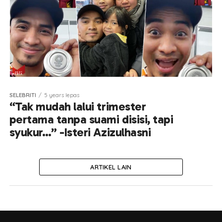
SELEBRITI
5 years lepas
“Tak mudah lalui trimester
pertama tanpa suami disisi, tapi
syukur…” -Isteri Azizulhasni
ARTIKEL LAIN