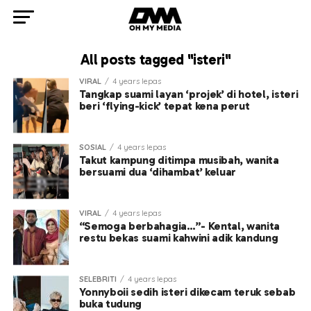
All posts tagged "isteri"
VIRAL
4 years lepas
Tangkap suami layan ‘projek’ di hotel, isteri
beri ‘flying-kick’ tepat kena perut
SOSIAL
4 years lepas
Takut kampung ditimpa musibah, wanita
bersuami dua ‘dihambat’ keluar
VIRAL
4 years lepas
“Semoga berbahagia…”- Kental, wanita
restu bekas suami kahwini adik kandung
SELEBRITI
4 years lepas
Yonnyboii sedih isteri dikecam teruk sebab
buka tudung