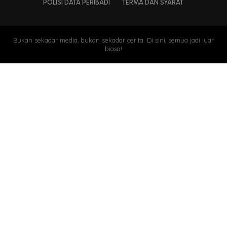
POLISI DATA PERIBADI
TERMA DAN SYARAT
Bukan sekadar media, bukan sekadar cerita. Di sini, semua jadi luar
biasa!