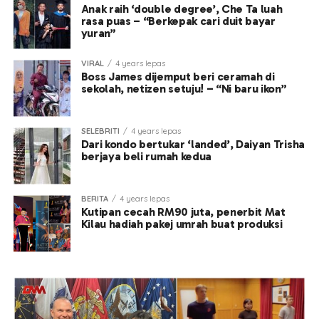
Anak raih ‘double degree’, Che Ta luah
rasa puas – “Berkepak cari duit bayar
yuran”
VIRAL
4 years lepas
Boss James dijemput beri ceramah di
sekolah, netizen setuju! – “Ni baru ikon”
SELEBRITI
4 years lepas
Dari kondo bertukar ‘landed’, Daiyan Trisha
berjaya beli rumah kedua
BERITA
4 years lepas
Kutipan cecah RM90 juta, penerbit Mat
Kilau hadiah pakej umrah buat produksi