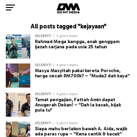
All posts tagged "kejayaan"
SELEBRITI
4 years lepas
Rahmad Mega bangga, anak genggam
ijazah sarjana pada usia 25 tahun
SELEBRITI
4 years lepas
Masya Masyitah pakai kereta Porsche,
harga cecah RM700k? – “Muda2 dah kaya”
SELEBRITI
4 years lepas
Tamat pengajian, Fattah Amin dapat
Anugerah Dekan! – “Dah la kacak, bijak
pula tu”
SELEBRITI
4 years lepas
Siapa mahu berlakon bawah A. Aida, wajib
ada paras rupa – “Kena cantik & kacak”