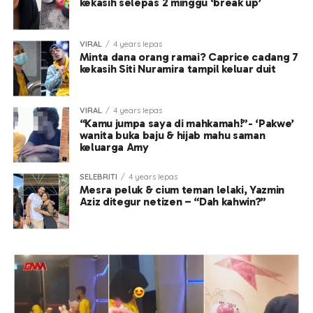
kekasih selepas 2 minggu ‘break up’
VIRAL
4 years lepas
Minta dana orang ramai? Caprice cadang 7
kekasih Siti Nuramira tampil keluar duit
VIRAL
4 years lepas
“Kamu jumpa saya di mahkamah!”- ‘Pakwe’
wanita buka baju & hijab mahu saman
keluarga Amy
SELEBRITI
4 years lepas
Mesra peluk & cium teman lelaki, Yazmin
Aziz ditegur netizen – “Dah kahwin?”