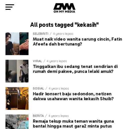
All posts tagged "kekasih"
SELEBRITI
4 years lepas
Muat naik video wanita sarung cincin, Fatin
Afeefa dah bertunang?
VIRAL
4 years lepas
Tinggalkan ibu sedang tenat sendirian di
rumah demi pakwe, punca lelaki amuk?
SOSIAL
4 years lepas
Hadir konsert baju sedondon, netizen
dakwa usahawan wanita kekasih Shuib?
BERITA
4 years lepas
Remaja tekup muka teman wanita guna
bantal hingga maut gara2 minta putus