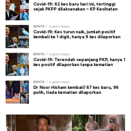
Covid-19: 62 kes baru hari ini, tertinggi
sejak PKPP dilaksanakan – KP Kesihatan
BERITA
6 years lepas
Covid-19: Kes turun naik, jumlah positif
kembali ke 1 digit, hanya 9 kes dilaporkan
BERITA
6 years lepas
Covid-19: Terendah sepanjang PKP, hanya 1
kes positif dilaporkan tanpa kematian
BERITA
6 years lepas
Dr Noor Hisham kembali! 67 kes baru, 96
pulih, tiada kematian dilaporkan