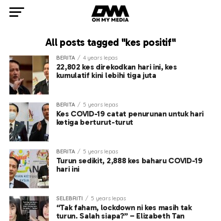
All posts tagged "kes positif"
BERITA
4 years lepas
22,802 kes direkodkan hari ini, kes
kumulatif kini lebihi tiga juta
BERITA
5 years lepas
Kes COVID-19 catat penurunan untuk hari
ketiga berturut-turut
BERITA
5 years lepas
Turun sedikit, 2,888 kes baharu COVID-19
hari ini
SELEBRITI
5 years lepas
“Tak faham, lockdown ni kes masih tak
turun. Salah siapa?” – Elizabeth Tan