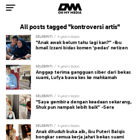
All posts tagged "kontroversi artis"
SELEBRITI
4 years lepas
“Anak awak belum tahu lagi kan?” -Ibu
Ismail Izzani bidas komen ‘pedas’ netizen
SELEBRITI
4 years lepas
Anggap terima gangguan siber dari bekas
suami, Lufya bawa kes ke mahkamah
SELEBRITI
4 years lepas
“Saya gembira dengan keadaan sekarang,
Shuk pun nampak lebih baik” -Sera
SELEBRITI
4 years lepas
Anak dituduh buka aib, ibu Puteri Balqis
bongkar semua kerja jahat bekas suami