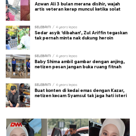
Azwan Ali 3 bulan merana disihir, wajah
artis veteran kerap muncul ketika solat
SELEBRITI
4 years lepas
Sedar asyik ‘dibahan’, Zul Ariffin tegaskan
tak pernah minta nak dukung heroin
SELEBRITI
4 years lepas
Baby Shima ambil gambar dengan anjing,
netizen pesan jangan buka ruang fitnah
SELEBRITI
4 years lepas
Buat konten di kedai emas dengan Kazar,
netizen kecam Syamsul tak jaga hati isteri