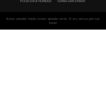
POLISI DATA PERIBADI
TERMA DAN SYARAT
Bukan sekadar media, bukan sekadar cerita. Di sini, semua jadi luar
biasa!