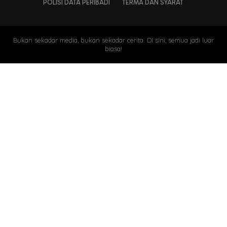
POLISI DATA PERIBADI
TERMA DAN SYARAT
Bukan sekadar media, bukan sekadar cerita. Di sini, semua jadi luar
biasa!