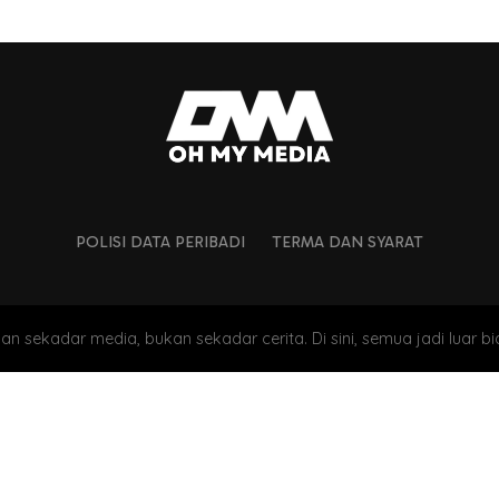
POLISI DATA PERIBADI
TERMA DAN SYARAT
an sekadar media, bukan sekadar cerita. Di sini, semua jadi luar bi