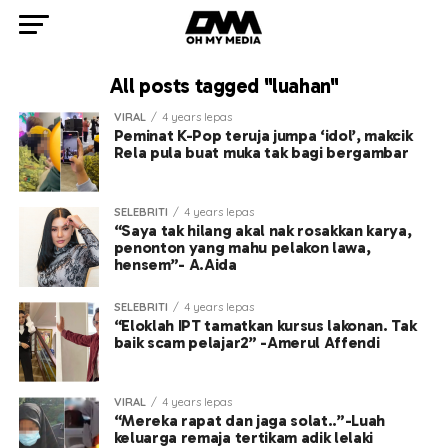
All posts tagged "luahan"
VIRAL
4 years lepas
Peminat K-Pop teruja jumpa ‘idol’, makcik
Rela pula buat muka tak bagi bergambar
SELEBRITI
4 years lepas
“Saya tak hilang akal nak rosakkan karya,
penonton yang mahu pelakon lawa,
hensem”- A.Aida
SELEBRITI
4 years lepas
“Eloklah IPT tamatkan kursus lakonan. Tak
baik scam pelajar2” -Amerul Affendi
VIRAL
4 years lepas
“Mereka rapat dan jaga solat..”-Luah
keluarga remaja tertikam adik lelaki