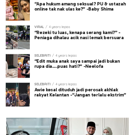
“Apa hukum amang seksual? PU & ustazah
online tak nak ulas ke?” -Baby Shima
VIRAL
4 years lepas
“Rezeki tu luas, kenapa serang kami?” -
Peniaga dihalau acik nasi lemak bersuara
SELEBRITI
4 years lepas
“Edit muka anak saya sampai jadi bukan
rupa dia….puas hati?” -Neelofa
SELEBRITI
4 years lepas
Awie kesal dituduh jadi perosak akhlak
rakyat Kelantan -“Jangan terlalu ekstrim”