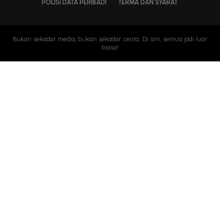
POLISI DATA PERIBADI
TERMA DAN SYARAT
Bukan sekadar media, bukan sekadar cerita. Di sini, semua jadi luar
biasa!