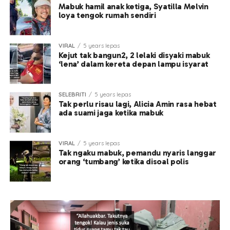
Mabuk hamil anak ketiga, Syatilla Melvin
loya tengok rumah sendiri
VIRAL
5 years lepas
Kejut tak bangun2, 2 lelaki disyaki mabuk
‘lena’ dalam kereta depan lampu isyarat
SELEBRITI
5 years lepas
Tak perlu risau lagi, Alicia Amin rasa hebat
ada suami jaga ketika mabuk
VIRAL
5 years lepas
Tak ngaku mabuk, pemandu nyaris langgar
orang ‘tumbang’ ketika disoal polis