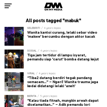
All posts tagged "mabuk"
SELEBRITI
4 years lepas
Wanita kantoi curang, lelaki sebar video
‘makwe’ bercumbu dengan aktor kacak
SOSIAL
4 years lepas
Tiga jam tertidur di lampu isyarat,
pemandu siap ‘carut’ bomba datang kejut
VIRAL
4 years lepas
“Tiba2 datang berdiri tegak pandang
semacam…” – Ngeri! Wanita trauma jaga
kedai didatangi lelaki ‘aneh’
BERITA
5 years lepas
“Kalau tiada fitnah, mungkin arwah dapat
diselamatkan..” – Adik pemandu lori