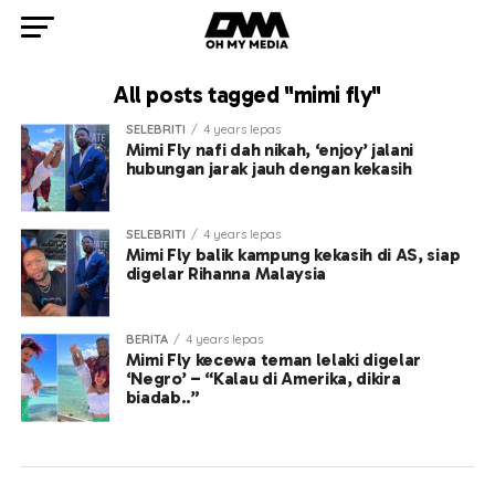
All posts tagged "mimi fly"
SELEBRITI
4 years lepas
Mimi Fly nafi dah nikah, ‘enjoy’ jalani
hubungan jarak jauh dengan kekasih
SELEBRITI
4 years lepas
Mimi Fly balik kampung kekasih di AS, siap
digelar Rihanna Malaysia
BERITA
4 years lepas
Mimi Fly kecewa teman lelaki digelar
‘Negro’ – “Kalau di Amerika, dikira
biadab..”