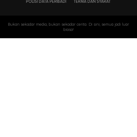
POLISI DATA PERIBADI
TERMA DAN SYARAT
Bukan sekadar media, bukan sekadar cerita. Di sini, semua jadi luar
biasa!