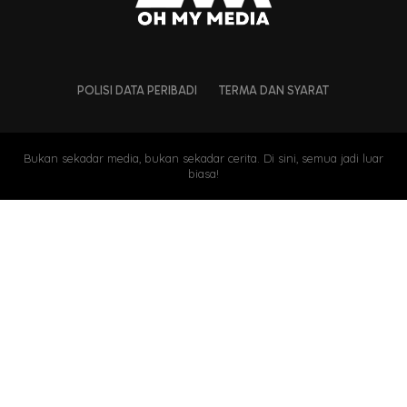
POLISI DATA PERIBADI
TERMA DAN SYARAT
Bukan sekadar media, bukan sekadar cerita. Di sini, semua jadi luar
biasa!