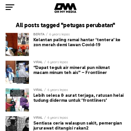
All posts tagged "petugas perubatan"
BERITA
6 years lepas
Kelantan paling ramai hantar ‘tentera’ ke
zon merah demi lawan Covid-19
VIRAL
6 years lepas
“Dapat teguk air mineral pun nikmat
macam minum teh ais” – Frontliner
VIRAL
6 years lepas
Lebih selesa & aurat terjaga, ratusan helai
tudung diderma untuk ‘frontliners’
VIRAL
6 years lepas
Sentiasa ceria walaupun sakit, pemergian
jururawat ditangisi rakan2