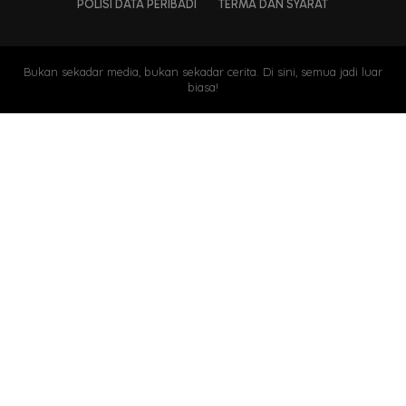
POLISI DATA PERIBADI
TERMA DAN SYARAT
Bukan sekadar media, bukan sekadar cerita. Di sini, semua jadi luar
biasa!