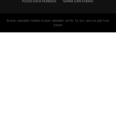
POLISI DATA PERIBADI
TERMA DAN SYARAT
Bukan sekadar media, bukan sekadar cerita. Di sini, semua jadi luar
biasa!